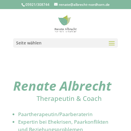
05921/308744
renate@albrecht-nordhorn.de
Seite wählen
Renate Albrecht
Therapeutin & Coach
Paartherapeutin/Paarberaterin
Expertin bei Ehekrisen, Paarkonflikten
und Beziehungsproblemen