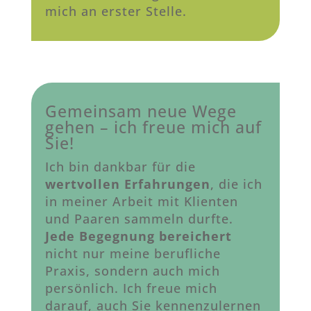
mich an erster Stelle.
Gemeinsam neue Wege
gehen – ich freue mich auf
Sie!
Ich bin dankbar für die
wertvollen Erfahrungen
, die ich
in meiner Arbeit mit Klienten
und Paaren sammeln durfte.
Jede Begegnung bereichert
nicht nur meine berufliche
Praxis, sondern auch mich
persönlich. Ich freue mich
darauf, auch Sie kennenzulernen