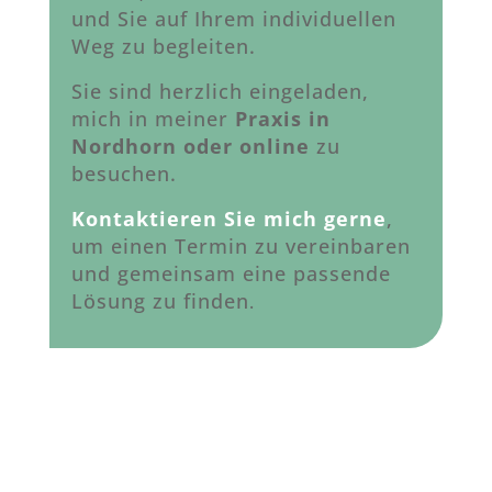
und Sie auf Ihrem individuellen
Weg zu begleiten.
Sie sind herzlich eingeladen,
mich in meiner
Praxis in
Nordhorn oder online
zu
besuchen.
Kontaktieren Sie mich gerne
,
um einen Termin zu vereinbaren
und gemeinsam eine passende
Lösung zu finden
.