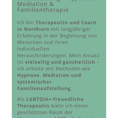
Mediation &
Familientherapie
Ich bin
Therapeutin und Coach
in Nordhorn
mit langjähriger
Erfahrung in der Begleitung von
Menschen und ihren
individuellen
Herausforderungen. Mein Ansatz
ist
vielseitig und ganzheitlich
–
ich arbeite mit Methoden wie
Hypnose, Mediation und
systemischer
Familienaufstellung
.
Als
LGBTQIA+-freundliche
Therapeutin
biete ich einen
geschützten Raum der