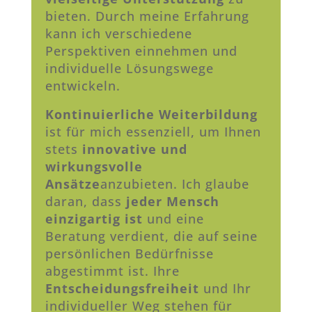
bieten. Durch meine Erfahrung
kann ich verschiedene
Perspektiven einnehmen und
individuelle Lösungswege
entwickeln.
Kontinuierliche Weiterbildung
ist für mich essenziell, um Ihnen
stets
innovative und
wirkungsvolle
Ansätze
anzubieten. Ich glaube
daran, dass
jeder Mensch
einzigartig ist
und eine
Beratung verdient, die auf seine
persönlichen Bedürfnisse
abgestimmt ist. Ihre
Entscheidungsfreiheit
und Ihr
individueller Weg stehen für