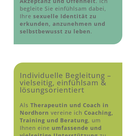
Akzeptanz und Offenheit
. Ich
begleite Sie einfühlsam dabei,
Ihre
sexuelle Identität zu
erkunden, anzunehmen und
selbstbewusst zu leben
.
Individuelle Begleitung –
vielseitig, einfühlsam &
lösungsorientiert
Als
Therapeutin und Coach in
Nordhorn
vereine ich
Coaching,
Training und Beratung
, um
Ihnen eine
umfassende und
vielseitige Unterstützung
zu