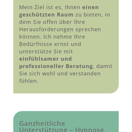
Mein Ziel ist es, Ihnen
einen
geschützten Raum
zu bieten, in
dem Sie offen über Ihre
Herausforderungen sprechen
können. Ich nehme Ihre
Bedürfnisse ernst und
unterstütze Sie mit
einfühlsamer und
professioneller Beratung
, damit
Sie sich wohl und verstanden
fühlen.
Ganzheitliche
Unterstützung – Hypnose,